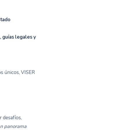
stado
guías legales y
os únicos, VISER
 desafíos,
un panorama