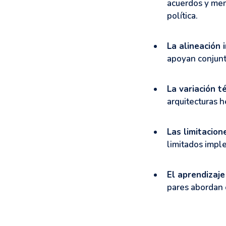
acuerdos y mem
política.
La alineación 
apoyan conjunt
La variación t
arquitecturas h
Las limitacion
limitados imp
El aprendizaje
pares abordan o