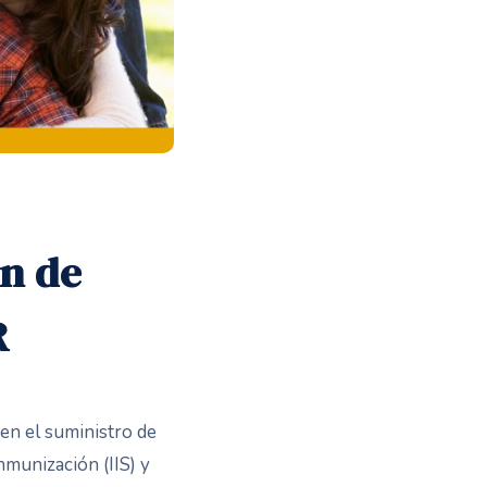
ón de
R
 en el suministro de
inmunización (IIS) y