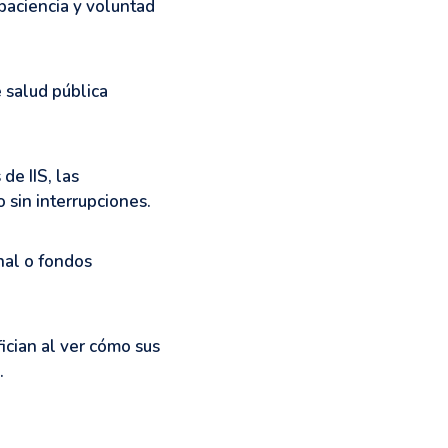
paciencia y voluntad
 salud pública
de IIS, las
 sin interrupciones.
nal o fondos
ician al ver cómo sus
.