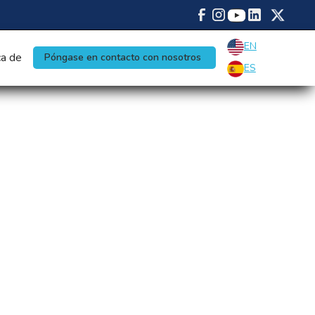
EN
a de
Póngase en contacto con nosotros
ES