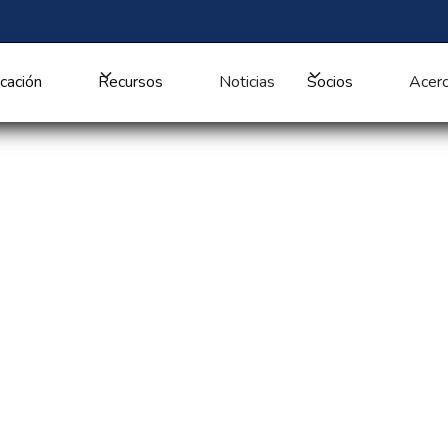
cación
Recursos
Noticias
Socios
Acerc
os sistemas de
la integración de
tinuo de VISER