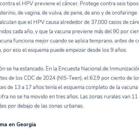
contra el HPV previene el cáncer. Protege contra seis tipos
uterino, de vagina, de vulva, de pene, de ano y de orofaringe 
lculan que el HPV causa alrededor de 37,000 casos de cán
idos cada año, y que la vacuna previene más del 90 por cie
vacuna funciona mejor cuando se aplica temprano, antes de c
, por eso el esquema puede empezar desde los 9 años.
ión se ha estancado. En la Encuesta Nacional de Inmunizació
es de los CDC de 2024 (NIS-Teen), el 62.9 por ciento de lo
es de 13 a 17 años tenía el esquema completo de la vacuna 
ifra no se ha movido en tres años. Las zonas rurales van 11
es por debajo de las zonas urbanas.
ama en Georgia