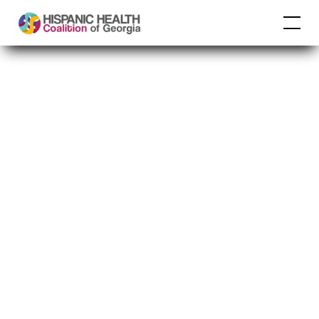
Shirley E Bella
Borghi se une al
panel nacional de
vacunación contra el
VPH