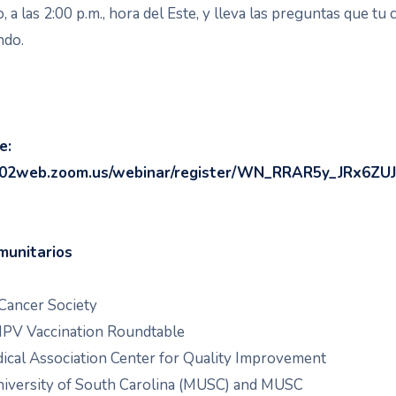
o, a las 2:00 p.m., hora del Este, y lleva las preguntas que t
ndo.
e:
us02web.zoom.us/webinar/register/WN_RRAR5y_JRx6ZU
munitarios
Cancer Society
HPV Vaccination Roundtable
ical Association Center for Quality Improvement
niversity of South Carolina (MUSC) and MUSC