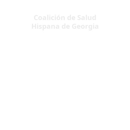
Coalición de Salud
Hispana de Georgia
Transformando
vidas: el impacto de
la HHCGA en la
comunidad
La HHCGA está teniendo un impacto
real en la vida de muchas personas,
desde brindar apoyo a quienes
luchan contra enfermedades crónicas
hasta educar a la comunidad sobre
cómo vivir una vida saludable.