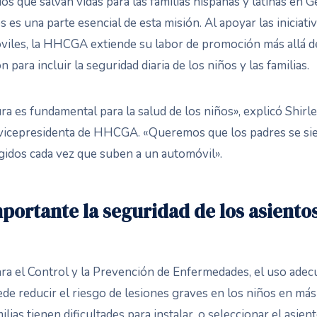
cios que salvan vidas para las familias hispanas y latinas en 
s es una parte esencial de esta misión. Al apoyar las iniciati
viles, la HHCGA extiende su labor de promoción más allá 
 para incluir la seguridad diaria de los niños y las familias.
ra es fundamental para la salud de los niños», explicó Shirle
y vicepresidenta de HHCGA. «Queremos que los padres se si
egidos cada vez que suben a un automóvil».
portante la seguridad de los asientos
ra el Control y la Prevención de Enfermedades, el uso adec
ede reducir el riesgo de lesiones graves en los niños en má
ias tienen dificultades para instalar, o seleccionar el asien