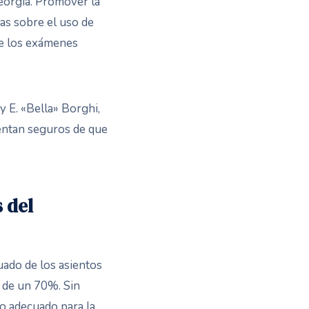
Georgia. Promover la
vas sobre el uso de
de los exámenes
y E. «Bella» Borghi,
entan seguros de que
 del
uado de los asientos
s de un 70%. Sin
to adecuado para la