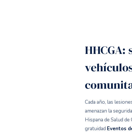
HHCGA: s
vehículos
comunita
Cada año, las lesione
amenazan la segurida
Hispana de Salud de 
gratuidad
Eventos d