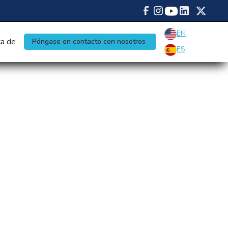
EN
a de
Póngase en contacto con nosotros
ES