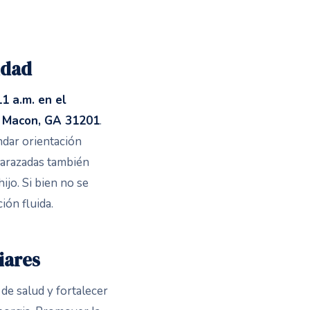
idad
1 a.m. en el
, Macon, GA 31201
.
indar orientación
mbarazadas también
ijo. Si bien no se
ión fluida.
iares
de salud y fortalecer