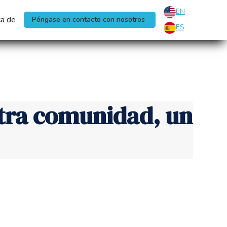
EN
a de
Póngase en contacto con nosotros
ES
stra comunidad, un