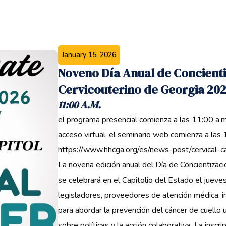
January 15, 2026
Noveno Día Anual de Concienti
Cervicouterino de Georgia 20
11:00 A.M.
el programa presencial comienza a las 11:00 a.m
acceso virtual, el seminario web comienza a las 
https://www.hhcga.org/es/news-post/cervical
La novena edición anual del Día de Concientizac
se celebrará en el Capitolio del Estado el juev
legisladores, proveedores de atención médica, 
para abordar la prevención del cáncer de cuello 
sobre políticas y la acción colaborativa. La inscri