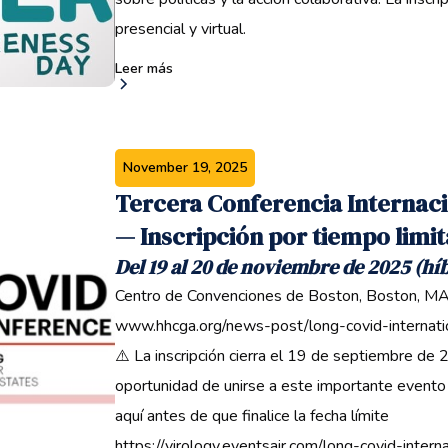
presencial y virtual.
Leer más
November 19, 2025
Tercera Conferencia Internaci
— Inscripción por tiempo limi
Del 19 al 20 de noviembre de 2025 (hí
Centro de Convenciones de Boston, Boston, MA
www.hhcga.org/news-post/long-covid-internat
⚠️ La inscripción cierra el 19 de septiembre de
oportunidad de unirse a este importante evento 
aquí antes de que finalice la fecha límite ‍
https://virology.eventsair.com/long-covid-inte